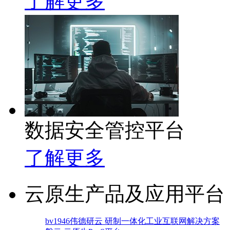
了解更多
数据安全管控平台
了解更多
云原生产品及应用平台
bv1946伟德研云 研制一体化工业互联网解决方案