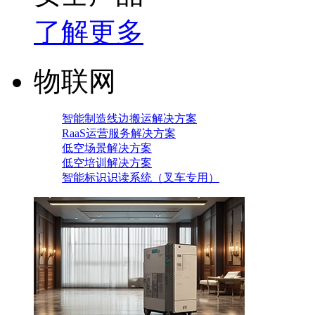
了解更多
物联网
智能制造线边搬运解决方案
RaaS运营服务解决方案
低空场景解决方案
低空培训解决方案
智能标识识读系统（叉车专用）