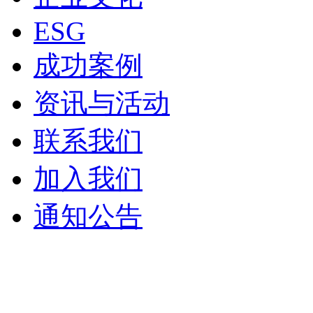
ESG
成功案例
资讯与活动
联系我们
加入我们
通知公告