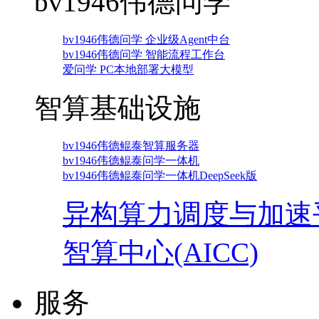
bv1946伟德问学
bv1946伟德问学 企业级Agent中台
bv1946伟德问学 智能流程工作台
爱问学 PC本地部署大模型
智算基础设施
bv1946伟德鲲泰智算服务器
bv1946伟德鲲泰问学一体机
bv1946伟德鲲泰问学一体机DeepSeek版
异构算力调度与加速
智算中心(AICC)
服务