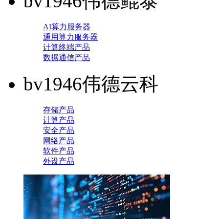
bv1946伟德鲲泰
AI算力服务器
通用算力服务器
计算终端产品
数据通信产品
bv1946伟德云科
存储产品
计算产品
安全产品
网络产品
软件产品
外设产品