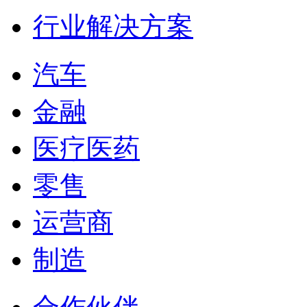
行业解决方案
汽车
金融
医疗医药
零售
运营商
制造