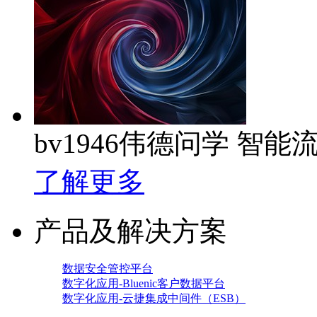
bv1946伟德问学 智
了解更多
产品及解决方案
数据安全管控平台
数字化应用-Bluenic客户数据平台
数字化应用-云捷集成中间件（ESB）