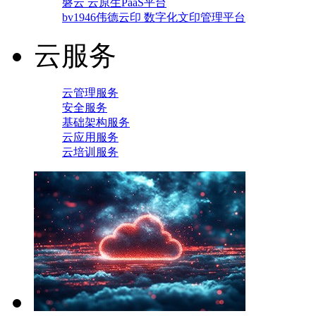
磐云 云原生PaaS平台
bv1946伟德云印 数字化文印管理平台
云服务
云管理服务
安全服务
基础架构服务
云应用服务
云培训服务