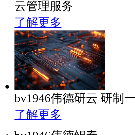
云管理服务
了解更多
bv1946伟德研云 研
了解更多