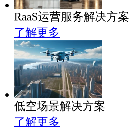
RaaS运营服务解决方案
了解更多
低空场景解决方案
了解更多