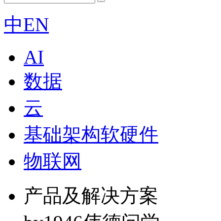
中
EN
AI
数据
云
基础架构软硬件
物联网
产品及解决方案